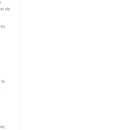
n
 et de
ces
 la
é
vec