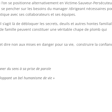
ù l’on se positionne alternativement en Victime-Sauveur-Persécuteur
à se pencher sur les besoins du manager /dirigeant nécessaires po
ntique avec ses collaborateurs et ses équipes.
Il s’agit là de débloquer les secrets, deuils et autres hontes familia
 de famille peuvent constituer une véritable chape de plomb qui
ie et dire non aux mises en danger pour sa vie, construire la confian
ner du sens à sa prise de parole
loppant un bel humanisme de vie »