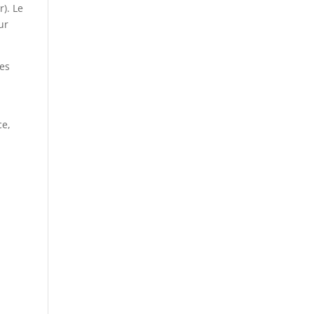
). Le
ur
les
ce,