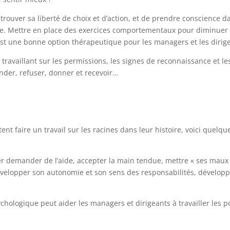
 retrouver sa liberté de choix et d’action, et de prendre conscience d
a vie. Mettre en place des exercices comportementaux pour diminuer
 est une bonne option thérapeutique pour les managers et les dirig
n travaillant sur les permissions, les signes de reconnaissance et le
ander, refuser, donner et recevoir…
ent faire un travail sur les racines dans leur histoire, voici quelqu
r demander de l’aide, accepter la main tendue, mettre « ses maux
velopper son autonomie et son sens des responsabilités, dévelop
hologique peut aider les managers et dirigeants à travailler les p